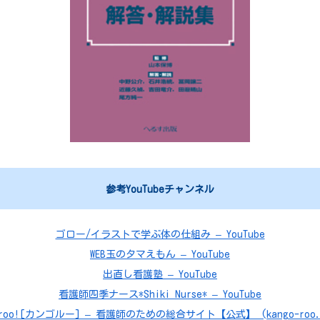
参考YouTubeチャンネル
ゴロー/イラストで学ぶ体の仕組み – YouTube
WEB玉のタマえもん – YouTube
出直し看護塾 – YouTube
看護師四季ナース*Shiki Nurse* – YouTube
roo![カンゴルー] – 看護師のための総合サイト【公式】 (kango-roo.c