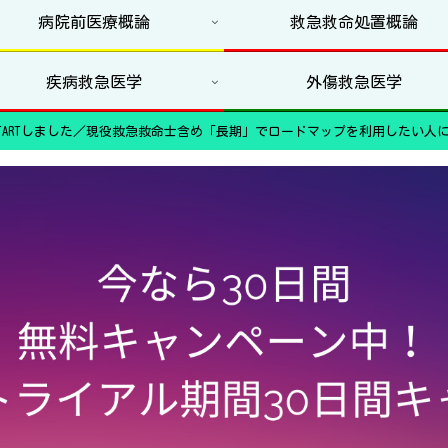
病院前医療概論
救急救命処置概論
疾病救急医学
外傷救急医学
ARTしました／現役救急救命士含め「長期」でロードマップを利用したい人に