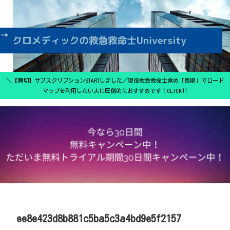
＼【買切】サブスクリプションSTARTしました／現役救急救命士含め「長期」でロード
マップを利用したい人に圧倒的におすすめです！CLICK‼
ee8e423d8b881c5ba5c3a4bd9e5f2157