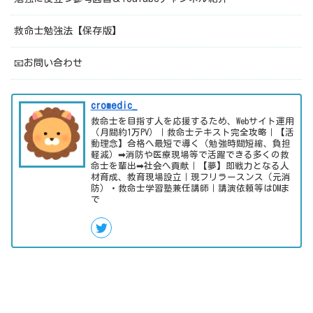
救命士勉強法【保存版】
📧お問い合わせ
cromedic_
救命士を目指す人を応援するため、Webサイト運用
（月間約1万PV）｜救命士テキスト完全攻略｜【活
動理念】合格へ最短で導く（勉強時間短縮、負担
軽減）➡消防や医療現場等で活躍できる多くの救
命士を輩出➡社会へ貢献｜【夢】即戦力となる人
材育成、教育現場設立｜現フリラースンス（元消
防）・救命士学習塾兼任講師｜講演依頼等はDMま
で