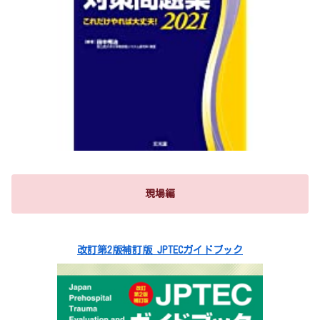
現場編
改訂第2版補訂版 JPTECガイドブック