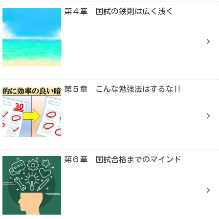
第４章 国試の鉄則は広く浅く
第５章 こんな勉強法はするな‼
第６章 国試合格までのマインド