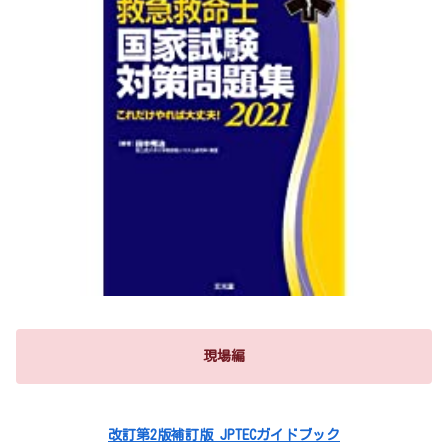
現場編
改訂第2版補訂版 JPTECガイドブック