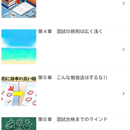
第４章 国試の鉄則は広く浅く
第５章 こんな勉強法はするな‼
第６章 国試合格までのマインド