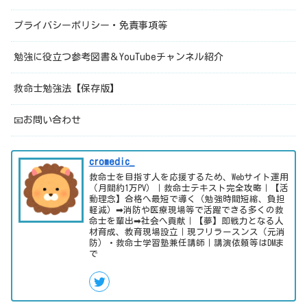
プライバシーポリシー・免責事項等
勉強に役立つ参考図書＆YouTubeチャンネル紹介
救命士勉強法【保存版】
📧お問い合わせ
cromedic_
救命士を目指す人を応援するため、Webサイト運用
（月間約1万PV）｜救命士テキスト完全攻略｜【活
動理念】合格へ最短で導く（勉強時間短縮、負担
軽減）➡消防や医療現場等で活躍できる多くの救
命士を輩出➡社会へ貢献｜【夢】即戦力となる人
材育成、教育現場設立｜現フリラースンス（元消
防）・救命士学習塾兼任講師｜講演依頼等はDMま
で