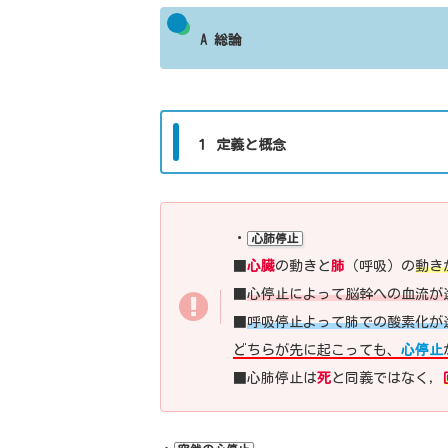
A 総論
１ 定義と概念
・
心肺停止
■
心臓
の動きと
肺
（呼吸）の
動き
■
心停止によって脳幹への血流が
■
呼吸停止よって肺での酸素化が
どちらが先に起こっても、
心停止
■心肺停止は
死
と同義ではなく，