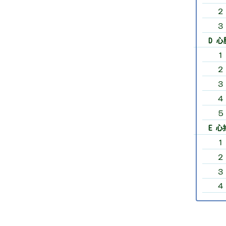
２
３
D 
１
２
３
４
５
E 
１
２
３
４