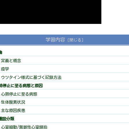
学習内容
論
 定義と概念
 疫学
 ウツタイン様式に基づく記録方法
心肺停止に至る病態と原因
 心肺停止に至る病態
 生体酸素状況
 主な原因疾患
心電図分類
 心室細動/無脈性心室頻拍