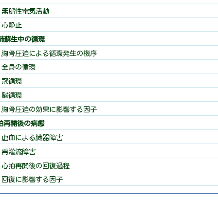
 無脈性電気活動
 心静止
心肺蘇生中の循環
 胸骨圧迫による循環発生の機序
 全身の循環
 冠循環
 脳循環
 胸骨圧迫の効果に影響する因子
心拍再開後の病態
 虚血による臓器障害
 再灌流障害
 心拍再開後の回復過程
 回復に影響する因子