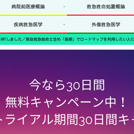
病院前医療概論
救急救命処置概論
疾病救急医学
外傷救急医学
ARTしました／現役救急救命士含め「長期」でロードマップを利用したい人に