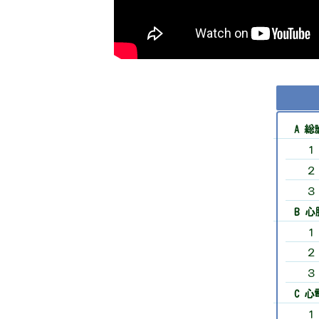
A 総
１
２
３
B 
１
２
３
C 
１