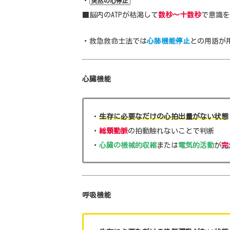
・
突然の心停止
■脳内のATPが枯渇して
数秒～十数秒
で意識を
・救急救命士法では
心肺機能停止
との用語が
心臓機能
・
生存に必要なだけの心拍出量がない状態
・
総頸動脈
の拍動触れないことで判断
・
心臓の機械的収縮
または
電気的活動
が
完
呼吸機能