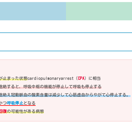
が止まった状態
cardiopulmonaryarrest（
CPA
）に相当
途絶すると，呼吸中枢の機能が停止して呼吸も停止する
途絶え冠動脈血の酸素含量は減少して心筋虚血からやがて心停止する。
かつ
呼吸停止
となる
回復
の可能性がある病態