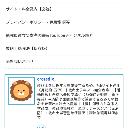
サイト・料金案内【必読】
プライバシーポリシー・免責事項等
勉強に役立つ参考図書＆YouTubeチャンネル紹介
救命士勉強法【保存版】
📧お問い合わせ
cromedic_
救命士を目指す人を応援するため、Webサイト運用
（月間約1万PV）｜救命士テキスト完全攻略｜【活
動理念】合格へ最短で導く（勉強時間短縮、負担
軽減）➡消防や医療現場等で活躍できる多くの救
命士を輩出➡社会へ貢献｜【夢】即戦力となる人
材育成、教育現場設立｜現フリラースンス（元消
防）・救命士学習塾兼任講師｜講演依頼等はDMま
で