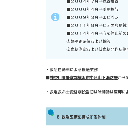
■２００４年７月→気管挿管
■２００６年４月→薬剤投与
■２００９年３月→エピペン
■２０１１年８月→ビデオ喉頭鏡
■２０１４年４月→心肺停止前の
①静脈路確保および輸液
②血糖測定および低血糖発作症例
・救急自動車による搬送業務
■
神奈川県警察部横浜市中区山下消防署
から
・救急救命士資格創設当初は除細動は
医師
に
B 救急医療を構成する体制