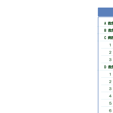
A 
B 
C 
１
２
３
D 
１
２
３
４
５
６