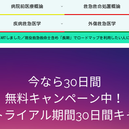
病院前医療概論
救急救命処置概論
疾病救急医学
外傷救急医学
ARTしました／現役救急救命士含め「長期」でロードマップを利用したい人に