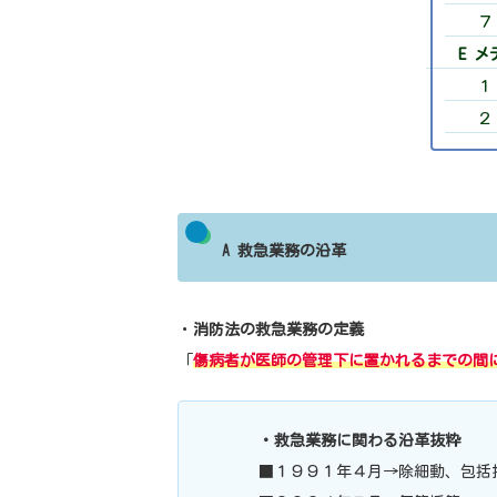
７
E 
１
２
A 救急業務の沿革
・
消防法の救急業務の定義
「
傷病者が医師の管理下に置かれるまでの間
・救急業務に関わる沿革抜粋
■１９９１年４月→除細動、包括