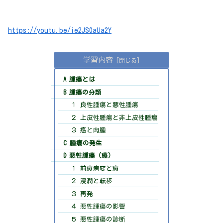
https://youtu.be/ie2JS0aUa2Y
学習内容
A 腫瘍とは
B 腫瘍の分類
１ 良性腫瘍と悪性腫瘍
２ 上皮性腫瘍と非上皮性腫瘍
３ 癌と肉腫
C 腫瘍の発生
D 悪性腫瘍（癌）
１ 前癌病変と癌
２ 浸潤と転移
３ 再発
４ 悪性腫瘍の影響
５ 悪性腫瘍の診断