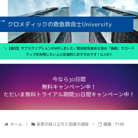
＼【買切】サブスクリプションSTARTしました／現役救急救命士含め「長期」でロード
マップを利用したい人に圧倒的におすすめです！CLICK‼
ホーム
疾患の成り立ちと回復の過程
腫瘍 P186