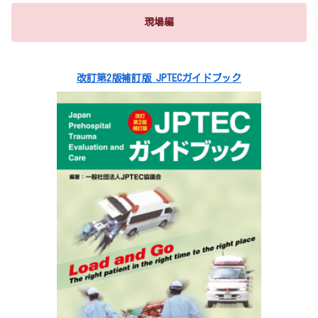
現場編
改訂第2版補訂版 JPTECガイドブック