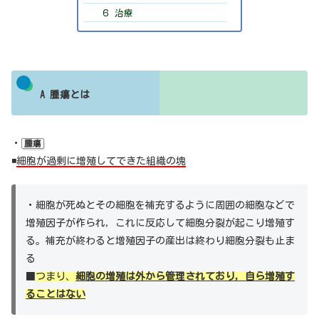
６ 治療
A 腫瘍とは
・
腫瘍
◾️
細胞が過剰に増殖してできた組織の塊
・細胞が死ぬとその細胞を補充するように周囲の細胞などで
増殖因子が作られ，これに反応して細胞分裂が起こり増殖す
る。補充が終わると増殖因子の産出は終わり細胞分裂も止ま
る
■
つまり、
細胞の増殖は外から管理されており，自ら増殖す
ることはない