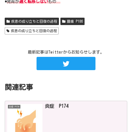
◾️
発育が
遅く転移しない
もの
疾患の成り立ちと回復の過程
腫瘍 P186
疾患の成り立ちと回復の過程
最新記事はTwitterからお知らせします。
関連記事
炎症 P174
炎症 P174