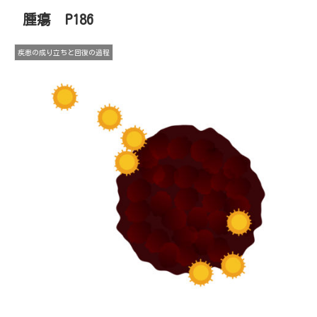
腫瘍 P186
疾患の成り立ちと回復の過程