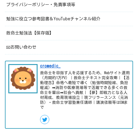
プライバシーポリシー・免責事項等
勉強に役立つ参考図書＆YouTubeチャンネル紹介
救命士勉強法【保存版】
📧お問い合わせ
cromedic_
救命士を目指す人を応援するため、Webサイト運用
（月間約1万PV）｜救命士テキスト完全攻略｜【活
動理念】合格へ最短で導く（勉強時間短縮、負担
軽減）➡消防や医療現場等で活躍できる多くの救
命士を輩出➡社会へ貢献｜【夢】即戦力となる人
材育成、教育現場設立｜現フリラースンス（元消
防）・救命士学習塾兼任講師｜講演依頼等はDMま
で