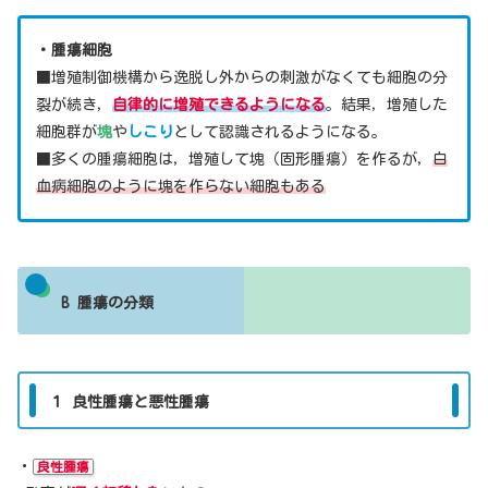
・腫瘍細胞
■増殖制御機構から逸脱し外からの刺激がなくても細胞の分
裂が続き，
自律的に増殖できるようになる
。結果，増殖した
細胞群が
塊
や
しこり
として認識されるようになる。
■多くの腫瘍細胞は，増殖して塊（固形腫瘍）を作るが，
白
血病細胞のように塊を作らない細胞もある
B 腫瘍の分類
１ 良性腫瘍と悪性腫瘍
・
良性腫瘍