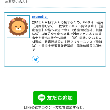
📧お問い合わせ
cromedic_
救命士を目指す人を応援するため、Webサイト運用
（月間約1万PV）｜救命士テキスト完全攻略｜【活
動理念】合格へ最短で導く（勉強時間短縮、負担
軽減）➡消防や医療現場等で活躍できる多くの救
命士を輩出➡社会へ貢献｜【夢】即戦力となる人
材育成、教育現場設立｜現フリラースンス（元消
防）・救命士学習塾兼任講師｜講演依頼等はDMま
で
LINE公式アカウント友だち追加すると、