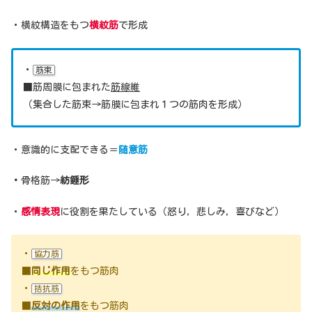
・横紋構造をもつ
横紋筋
で形成
・
筋束
■筋周膜に包まれた
筋線維
（集合した筋束→筋膜に包まれ１つの筋肉を形成）
・意識的に支配できる＝
随意筋
・
骨格筋→
紡錘形
・
感情表現
に役割を果たしている（怒り，悲しみ，喜びなど）
・
協力筋
■
同じ作用
をもつ筋肉
・
拮抗筋
■
反対の作用
をもつ筋肉