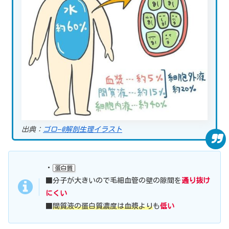
出典：
ゴロ−@解剖生理イラスト
・
蛋白質
■分子が大きいので毛細血管の壁の隙間を
通り抜け
にくい
■
間質液の蛋白質濃度は血漿より
も
低い