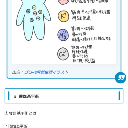
出典：
ゴロ−@解剖生理イラスト
５ 酸塩基平衡
①酸塩基平衡とは
・
酸塩基平衡