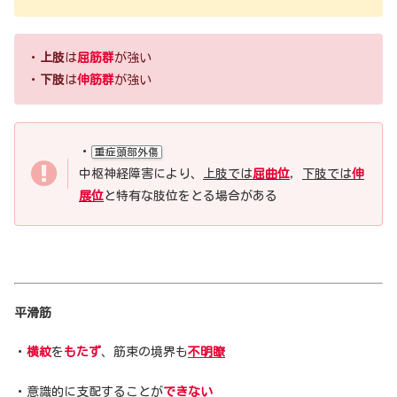
・
上肢
は
屈筋群
が強い
・
下肢
は
伸筋群
が強い
・
重症頭部外傷
中枢神経障害により、
上肢では
屈曲位
，
下肢では
伸
展位
と特有な肢位をとる場合がある
平滑筋
・
横紋
を
もたず
、筋束の境界も
不明瞭
・意識的に支配することが
できない