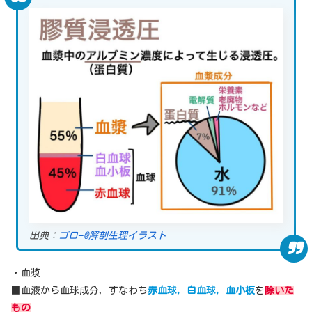
出典：
ゴロ−@解剖生理イラスト
・血漿
■血液から血球成分，すなわち
赤血球，白血球，血小板
を
除いた
もの