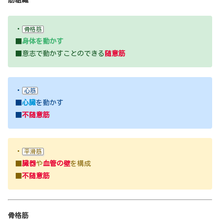
・
骨格筋
■
身体を動かす
■意志で動かすことのできる
随意筋
・
心筋
■
心臓
を動かす
■
不随意筋
・
平滑筋
■
臓器
や
血管の壁
を構成
■
不随意筋
骨格筋