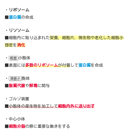
・
リボソーム
■
蛋白質
の合成
・
リソソーム
■細胞内に取り込まれた
栄養，細胞片，微生物や老化した細胞小
器官
を
消化
・
小胞体
粗面
■表面には
多数のリボソーム
が付着
して
蛋白質
を合成
・
胞体
滑面小
■
脂質代謝
や
解毒
に関与
・ゴルゾ装置
■
小胞体の産生物を加工して
細胞内外に送り出す
・中心小体
■
細胞分裂
の際に重要な働きをする