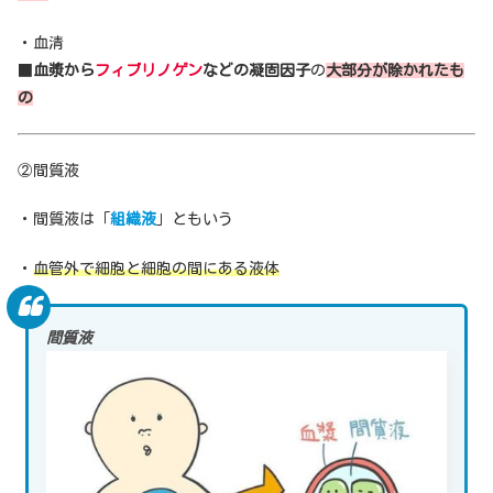
・血清
■
血漿から
フィブリノゲン
などの凝固因子
の
大部分が除かれたも
の
②間質液
・間質液は「
組織液
」ともいう
・
血管外で細胞と細胞の間にある液体
間質液