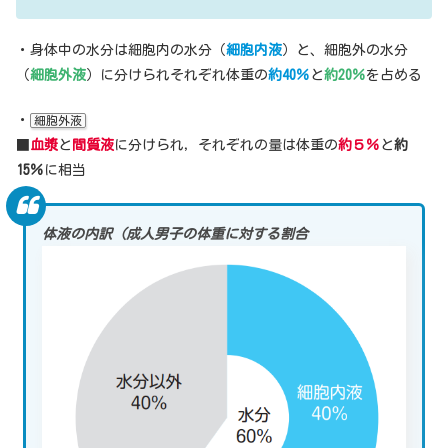
・身体中の水分は細胞内の水分（
細胞内液
）と、細胞外の水分
（
細胞外液
）に分けられそれぞれ体重の
約40％
と
約20％
を占める
・
細胞外液
■
血漿
と
間質液
に分けられ，それぞれの量は体重の
約５％
と
約
15％
に相当
体液の内訳（成人男子の体重に対する割合