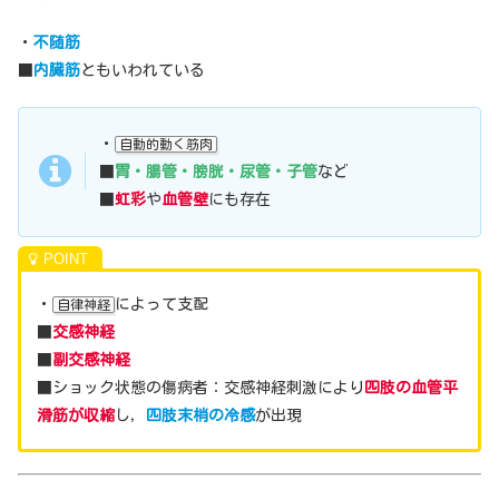
・
不随筋
■
内臓筋
ともいわれている
・
自動的動く筋肉
■
胃・腸管・膀胱・尿管・子管
など
■
虹彩
や
血管壁
にも存在
・
によって支配
自律神経
■
交感神経
■
副交感神経
■ショック状態の傷病者：交感神経刺激により
四肢の血管平
滑筋が収縮
し，
四肢末梢の冷感
が出現