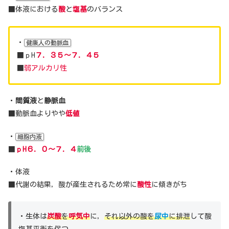
■体液における
酸
と
塩基
のバランス
・
健康人の動脈血
■ｐH
７．３５～７．４５
■
弱アルカリ性
・
間質液
と
静脈血
■動脈血よりやや
低値
・
細胞内液
■
ｐH６．０～７．４
前後
・体液
■代謝の結果，酸が産生されるため常に
酸性
に傾きがち
・生体は
炭酸
を
呼気中
に，
それ以外の酸を
尿中
に排泄
して酸
塩基平衡を保つ