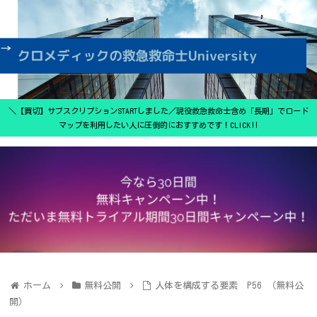
＼【買切】サブスクリプションSTARTしました／現役救急救命士含め「長期」でロード
マップを利用したい人に圧倒的におすすめです！CLICK‼
ホーム
無料公開
人体を構成する要素 P56 （無料公
開）