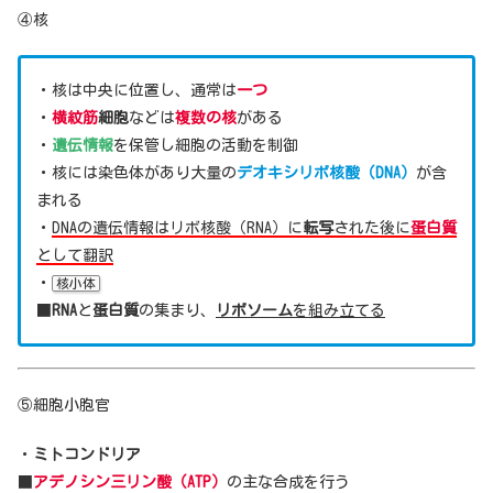
④核
・核は中央に位置し、通常は
一つ
・
横紋筋
細胞
などは
複数の核
がある
・
遺伝情報
を保管し細胞の活動を制御
・核には染色体があり大量の
デオキシリボ核酸（DNA）
が含
まれる
・
DNAの遺伝情報はリボ核酸（RNA）に
転写
された後に
蛋白質
として翻訳
・
核小体
■
RNA
と
蛋白質
の集まり、
リボソーム
を組み立てる
⑤細胞小胞官
・
ミトコンドリア
■
アデノシン三リン酸（ATP）
の主な合成を行う