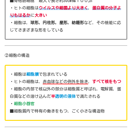
■骨格筋細胞 最大で長さ約30cm幅１００㎛
・ヒトの細胞は
ウイルスや細菌より大きく
，
蛋白質の分子よ
りもはるか
に
大きい
・細胞は，
球形，円柱形，星形，紡錘形
など，その機能に応
じてさまざまな形をしている
②細胞の構造
・細胞は
細胞膜
で包まれている
・ヒトの細胞は，
赤血球などの例外を除き
，
すべて核をもつ
・細胞の内部で核以外の部分は細胞質と呼ばれ，電解質，蛋
白質などの溶け込んだ
半
透明の液体
で満たされる
・
細胞小器官
■細胞質内で特有の働きをもつ，ごく小さな構造物