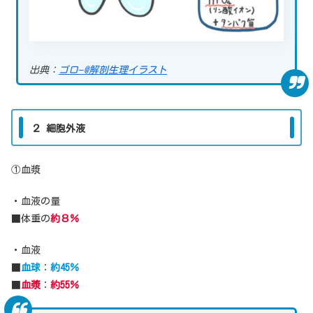
出典：
ゴロ−@解剖生理イラスト
２ 細胞外液
①血漿
・血液の量
■体重の
約８％
・血液
■
血球
：
約45％
■
血漿
：
約55％