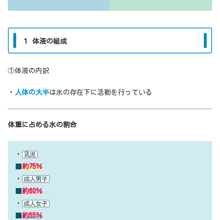
１ 体液の組成
①体液の内訳
・
人体の大半
は水の存在下に活動を行っている
体重に占める水の割合
・
乳児
■
約75％
・
成人男子
■
約60％
・
成人女子
■
約55％