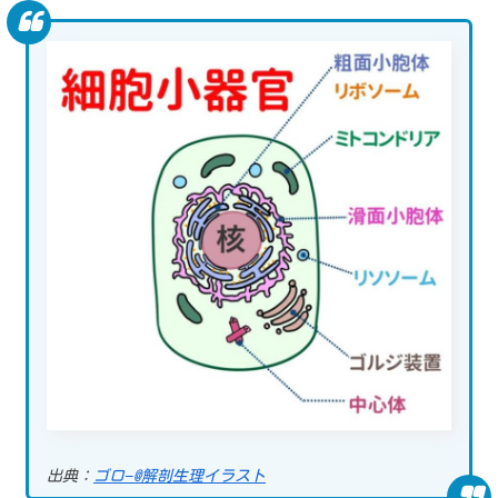
出典：
ゴロ−@解剖生理イラスト