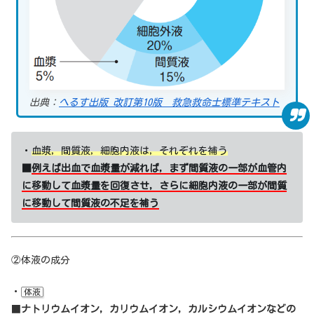
出典：
へるす出版 改訂第10版 救急救命士標準テキスト
・
血漿，間質液，細胞内液は，それぞれを補う
■
例えば出血で血漿量が減れば，まず間質液の一部が血管内
に移動して血漿量を回復させ，さらに細胞内液の一部が間質
に移動して間質液の不足を補う
②体液の成分
・
体液
■
ナトリウムイオン，カリウムイオン，カルシウムイオンなどの