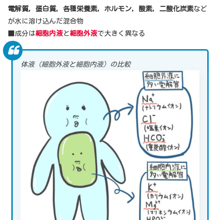
電解質，蛋白質，各種栄養素，ホルモン，酸素，二酸化炭素
など
が水に溶け込んだ混合物
■成分は
細胞内液
と
細胞外液
で大きく異なる
体液（細胞外液と細胞内液）の比較