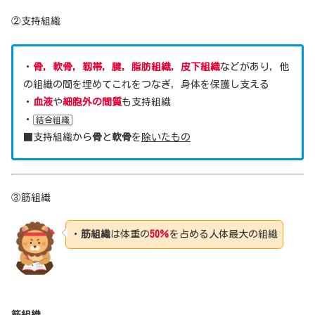
②支持組織
・
骨，軟骨，靱帯，腱，脂肪組織，皮下組織
などがあり，他
の組織の間を埋めてこれをつなぎ，身体を保護し支える
・
血液
や
細胞外の間質
も支持組織
・
結合組織
■支持組織から
骨
と
軟骨
を
除いたもの
③筋組織
・
筋組織
は体重の
50％
を占める人体最大の組織
筋組織