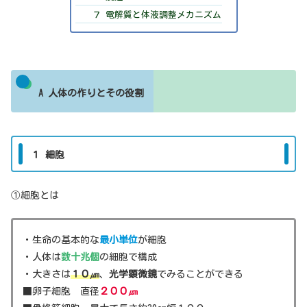
７ 電解質と体液調整メカニズム
A 人体の作りとその役割
１ 細胞
①細胞とは
・生命の基本的な
最小単位
が細胞
・人体は
数十兆個
の細胞で構成
・大きさは
１０㎛
、
光学顕微鏡
でみることができる
■卵子細胞 直径
２００㎛