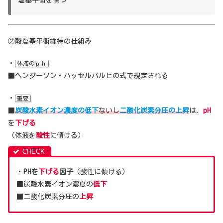
②酸塩基平衡維持の仕組み
・
体液のｐｈ
■ヘンダーソン・ハッセルバルヒの式で規定される
・
重要
■
炭酸水素イオン濃度の低下
ないし
二酸化炭素分圧の上昇
は，
pH
を
下げる
（体液を
酸性
に傾ける）
・
PHを
下げる
因子
（酸性に傾ける）
■炭酸水素イオン濃度の
低下
■二酸化炭素分圧の
上昇