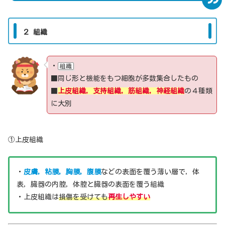
２ 組織
・
組織
■同じ形と機能をもつ細胞が多数集合したもの
■
上皮組織，支持組織，筋組織，神経組織
の４種類
に大別
①上皮組織
・
皮膚，粘膜，胸膜，腹膜
などの表面を覆う薄い層で，体
表，臓器の内腔，体腔と臓器の表面を覆う組織
・上皮組織は
損傷を受けても
再生しやすい