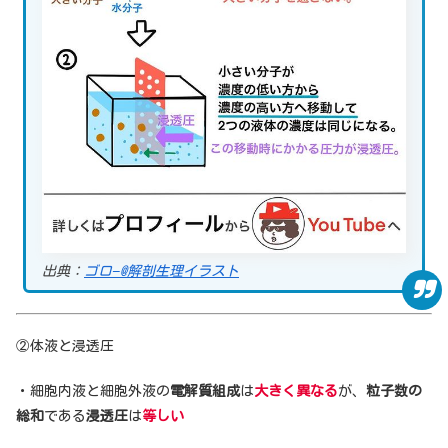
出典：
ゴロ−@解剖生理イラスト
②体液と浸透圧
・細胞内液と細胞外液の
電解質組成
は
大きく異なる
が、
粒子数の
総和
である
浸透圧
は
等しい