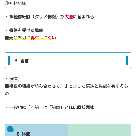
④神経組織
・
神経膠細胞（グリア細胞）
が
大量
に含まれる
・
損傷を受けた場合
■
元どおりに
再生しにくい
３ 器官
・
器官
■
複数の組織
が組み合わさり，まとまった構造と機能を有するも
の
・一般的に「内臓」は「臓器」とほぼ
同じ意味
B 体液