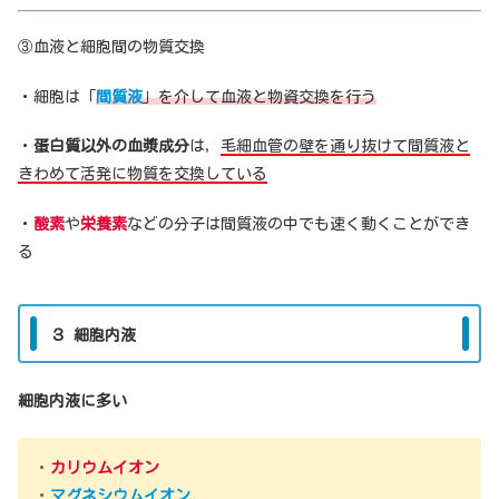
③血液と細胞間の物質交換
・細胞は「
間質液
」を介して血液と物資交換を行う
・
蛋白質以外の血漿成分
は，
毛細血管の壁を通り抜けて間質液と
きわめて活発に物質を交換している
・
酸素
や
栄養素
などの分子は間質液の中でも速く動くことができ
る
３ 細胞内液
細胞内液に
多い
・
カリウムイオン
・
マグネシウムイオン