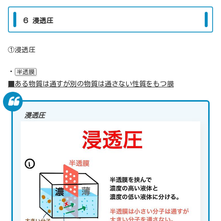
６ 浸透圧
①浸透圧
・
半透膜
■ある物質は通すが別の物質は通さない性質をもつ膜
浸透圧