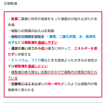
③細胞膜
・
脂質
二重層に特定の機能をもった膜蛋白が組み込まれた生
体膜
・
細胞への物質の出入りを制御
・
細胞から情報を受取る
・
酸素，二酸化炭素，水，脂溶性
分子
などは
細胞膜を
通過しやすい
・
濃度の高いほうから
低い
ほう
に向かって，
エネルギーを使
わず
に移動する
・
ナトリウム，ブドウ糖
などある程度よりも大きな水溶性分
子は
細胞膜を
通過しにくい
・
細胞膜の絶え間ない活動のおかげで細胞内の環境が保たれ
ている
・
安静時にはエネルギー
の
30〜40％
がこのような細胞内の環
境維持に使われる