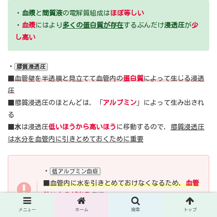
・
血漿
と
間質液
の電解質組成は
ほぼ等しい
・
血漿
にはより
多くの蛋白質が存在
するぶんだけ
浸透圧
が
少
し高い
・
膠質浸透圧
■血管壁を半透膜と見立てて血管内の
蛋白質
によって生じる浸透
圧
■膠質浸透圧のほとんどは，「
アルブミン
」によって生み出され
る
■
水
は浸透圧
低いほうから高いほう
に移動するので，
膠質浸透圧
は水分を血管内に引きとめておくために重要
・
低アルブミン血症
■
血管内に水を引きとめておけなくなるため，
血管
外に水分が出る
病態
■すなわち
浮腫
となる
メニュー
ホーム
検索
トップ