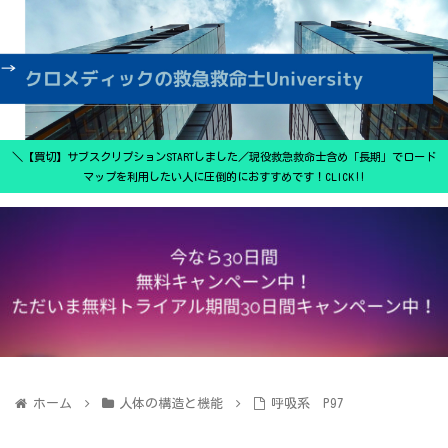
＼【買切】サブスクリプションSTARTしました／現役救急救命士含め「長期」でロード
マップを利用したい人に圧倒的におすすめです！CLICK‼
ホーム
人体の構造と機能
呼吸系 P97