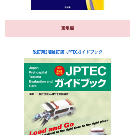
現場編
改訂第2版補訂版 JPTECガイドブック