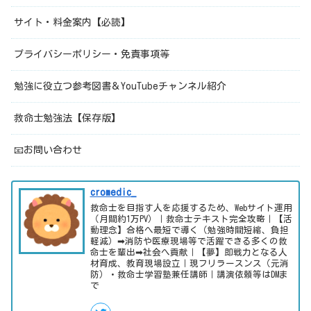
サイト・料金案内【必読】
プライバシーポリシー・免責事項等
勉強に役立つ参考図書＆YouTubeチャンネル紹介
救命士勉強法【保存版】
📧お問い合わせ
cromedic_
救命士を目指す人を応援するため、Webサイト運用
（月間約1万PV）｜救命士テキスト完全攻略｜【活
動理念】合格へ最短で導く（勉強時間短縮、負担
軽減）➡消防や医療現場等で活躍できる多くの救
命士を輩出➡社会へ貢献｜【夢】即戦力となる人
材育成、教育現場設立｜現フリラースンス（元消
防）・救命士学習塾兼任講師｜講演依頼等はDMま
で