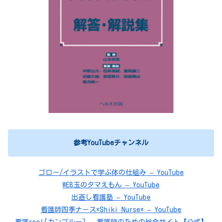
参考YouTubeチャンネル
ゴロー/イラストで学ぶ体の仕組み – YouTube
WEB玉のタマえもん – YouTube
出直し看護塾 – YouTube
看護師四季ナース*Shiki Nurse* – YouTube