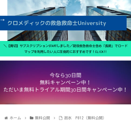
＼【買切】サブスクリプションSTARTしました／現役救急救命士含め「長期」でロード
マップを利用したい人に圧倒的におすすめです！CLICK‼
ホーム
無料公開
溺水 P812（無料公開）