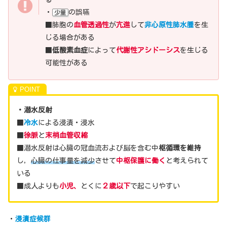
・
の誤嚥
少量
■肺胞の
血管透過性
が
亢進
して
非心原性肺水腫
を生
じる場合がある
■
低酸素血症
によって
代謝性アシドーシス
を生じる
可能性がある
・潜水反射
■
冷水
による浸漬・浸水
■
徐脈
と
末梢血管収縮
■潜水反射は心臓の冠血流および脳を含む中
枢循環を維持
し，
心臓の仕事量を減少
させて
中枢保護に働く
と考えられて
いる
■成人よりも
小児、
とくに
２歳以下
で起こりやすい
・
浸漬症候群