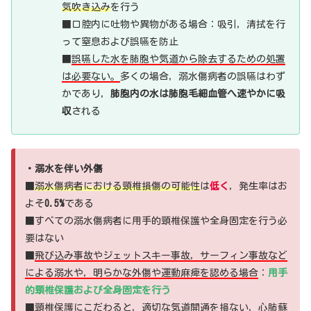
気吹き込み
を行う
■口腔内に吐物や異物がある場合：吸引，清拭を行
って窒息および誤嚥を防止
■
誤嚥した水を肺胞や気道から除去するための処置
は必要ない。
多くの場合，溺水傷病者の誤嚥はわず
かであり，
肺胞内の水は肺胞毛細血管へ速やかに吸
収
される
・溺水を伴い外傷
■
溺水傷病者における頸椎損傷の可能性
は
低く
，発生率はお
よそ
0.5%
である
■すべての溺水傷病者に用手的頸椎保護や全身固定を行う必
要はない
■
飛び込み事故やジェットスキー事故，サーフィン事故など
による溺水や，明らかな外傷や運動麻痺を認める場合
：
用手
的頸椎保護および全身固定を行う
■頸椎保護にこだわると，適切な気道開通を損ない，心肺蘇