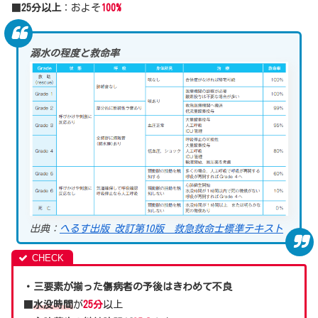
■
25分以上
：およそ
100%
溺水の程度と救命率
出典：
へるす出版 改訂第10版 救急救命士標準テキスト
・三要素が揃った傷病者の予後はきわめて不良
■
水没時間
が
25分
以上