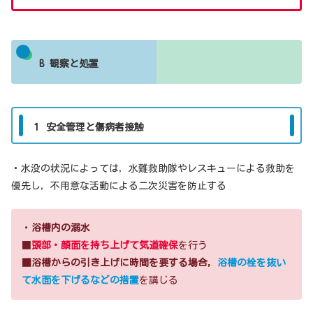
B 観察と処置
１ 安全管理と傷病者接触
・水没の状況によっては，水難救助隊やレスキューによる救助を
優先し，不用意な活動による二次災害を防止する
・
浴槽内の溺水
■
頭部・顔面を持ち上げて気道確保
を行う
■浴槽からの引き上げに時間を要する場合，
浴槽の栓を抜い
て水面を下げるなどの措置
を講じる