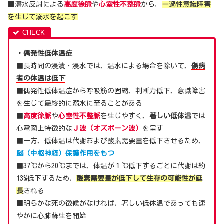
■潜水反射による
高度徐脈
や
心室性不整脈
から，
一過性意識障害
を生じて溺水を起こす
・偶発性低体温症
■長時間の浸漬・浸水では，温水による場合を除いて，
傷病
者の体温は低下
■偶発性低体温症から呼吸筋の固縮，判断力低下，意識障害
を生じて最終的に溺水に至ることがある
■
高度徐脈
や
心室性不整脈
を生じやすく，
著しい低体温
では
心電図上特徴的な
Ｊ波（オズボーン波）
を呈す
■一方，低体温は代謝および酸素需要量を低下させるため，
脳（中枢神経）保護作用をもつ
■37℃から20℃までは，体温が１℃低下するごとに代謝は約
13%低下するため，
酸素需要量が低下して生存の可能性が延
長
される
■明らかな死の徴候がなければ，著しい低体温であっても速
やかに心肺蘇生を開始