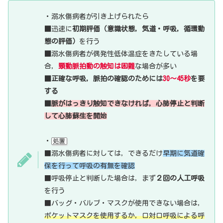
・溺水傷病者が引き上げられたら
■
迅速に
初期評価（意識状態，気道・呼吸，循環動
態の評価）
を行う
■
溺水傷病者が偶発性低体温症をきたしている場
合，
頸動脈拍動の触知は困難
な場合が多い
■正確な呼吸，脈拍の確認のためには
30～45秒
を要
する
■
脈がはっきり触知できなければ，心肺停止と判断
して心肺蘇生を開始
・
処置
■溺水傷病者に対しては，できるだけ
早期に気道確
保を行って呼吸の有無を確認
■呼吸停止と判断した場合は，まず
２回の人工呼吸
を行う
■バッグ・バルブ・マスクが使用できない場合は，
ポケットマスクを使用するか，口対口呼吸による呼