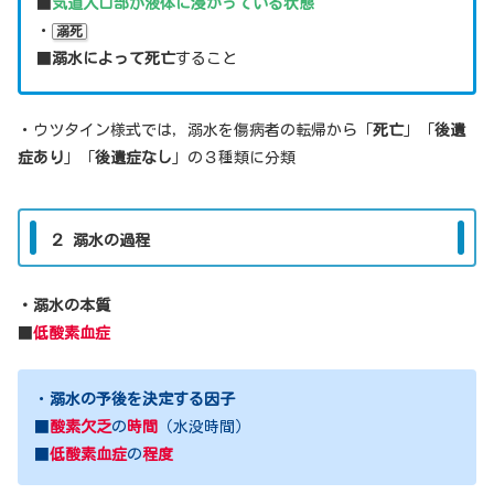
■
気道入口部が液体に浸かっている状態
・
溺死
■
溺水によって死亡
すること
・ウツタイン様式では，溺水を傷病者の転帰から「
死亡
」「
後遺
症あり
」「
後遺症なし
」の３種類に分類
２ 溺水の過程
・溺水の本質
■
低酸素血症
・
溺水の予後を決定する因子
■
酸素欠乏
の
時間
（水没時間）
■
低酸素血症
の
程度