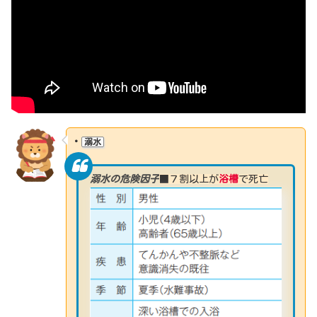
・
溺水
溺水の危険因子
■７割以上が
浴槽
で死亡