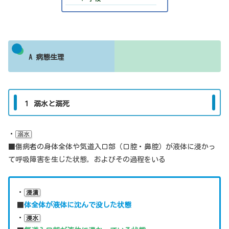
A 病態生理
１ 溺水と溺死
・
溺水
■傷病者の身体全体や気道入口部（口腔・鼻腔）が液体に浸かっ
て呼吸障害を生じた状態，およびその過程をいる
・
浸漬
■
体全体が液体に沈んで没した状態
・
浸水