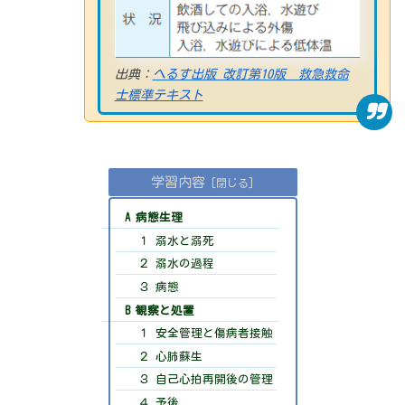
出典：
へるす出版 改訂第10版 救急救命
士標準テキスト
学習内容
A 病態生理
１ 溺水と溺死
２ 溺水の過程
３ 病態
B 観察と処置
１ 安全管理と傷病者接触
２ 心肺蘇生
３ 自己心拍再開後の管理
４ 予後