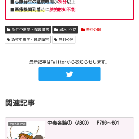
■
心肺蘇生の継続時間
が
25分
以上
■
医療機関到着
時
に
脈拍触知不能
急性中毒学・環境障害
溺水 P812
無料公開
急性中毒学・環境障害
無料公開
最新記事はTwitterからお知らせします。
関連記事
中毒各論①（ABCD） P796～801
中毒各論 P796