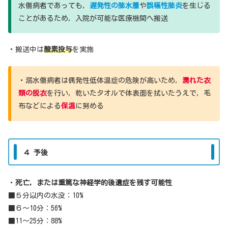
水傷病者であっても，
遅発性の肺水腫
や
誤嚥性肺炎
を生じる
ことがあるため，入院が可能な医療機関へ搬送
・搬送中は
酸素投与
を実施
・溺水傷病者は偶発性低体温症の危険が高いため，
濡れた衣
類の脱衣
を行い，乾いたタオルで体表面を拭いたうえで，毛
布などによる
保温
に努める
４ 予後
・
死亡，または重篤な神経学的後遺症を残す可能性
■５分以内の水没：10%
■６〜10分：56%
■11〜25分：88%