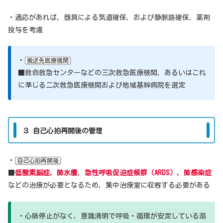
・適応があれば，器具による気道確保，および静脈路確保，薬剤
投与を考慮
・
搬送先医療機関
■救命救急センターなどの三次救急医療機関，あるいはこれ
に準じる二次救急医療機関および地域基幹病院を選定
３ 自己心拍再開後の管理
・
自己心拍再開後
■
低酸素脳症，肺水腫
，
急性呼吸促迫症候群（ARDS），肺感染症
などの治療が必要となるため，集中治療室に収容する必要がある
・心肺停止がなく，意識清明で呼吸・循環が安定している溺