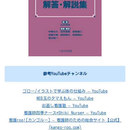
参考YouTubeチャンネル
ゴロー/イラストで学ぶ体の仕組み – YouTube
WEB玉のタマえもん – YouTube
出直し看護塾 – YouTube
看護師四季ナース*Shiki Nurse* – YouTube
看護roo![カンゴルー] – 看護師のための総合サイト【公式】
(kango-roo.com)