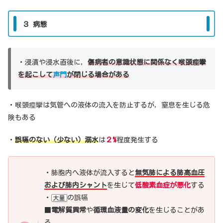
３ 病態
・浸漬や浸水直後に，
傷病者の意識状態に関係なく喉頭痙攣
を起こして
声門
が閉じる場合がある
・喉頭痙攣は気管への液体の流入を防止するが，窒息を生じる危
険もある
・
誤嚥のない（少ない）溺水
は
２%
程度発生する
・肺胞内へ液体が流入すると
無気肺による肺高血圧
および肺内シャント
を生じて
低酸素血症が悪化
する
・
の誤嚥
大量
■
電解質異常
や
循環血液量の変化
を生じることがあ
る