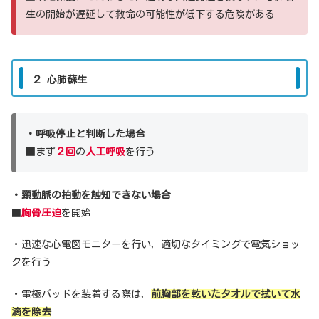
生の開始が遅延して救命の可能性が低下する危険がある
２ 心肺蘇生
・呼吸停止と判断した場合
■まず
２回
の
人工呼吸
を行う
・頸動脈の拍動を触知できない場合
■
胸骨圧迫
を開始
・迅速な心電図モニターを行い，適切なタイミングで電気ショッ
クを行う
・電極パッドを装着する際は，
前胸部を乾いたタオルで拭いて水
滴を除去