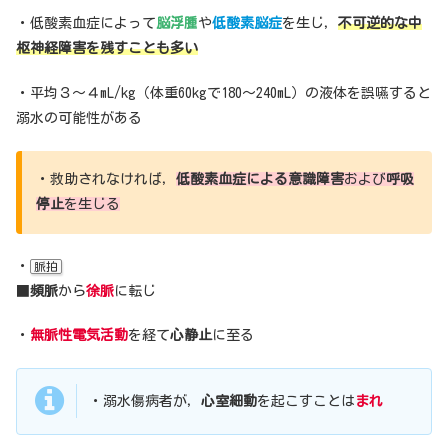
・低酸素血症によって
脳浮腫
や
低酸素脳症
を生じ，
不可逆的な中
枢神経障害を残すことも多い
・平均３〜４mL/kg（体重60kgで180〜240mL）の液体を誤嚥すると
溺水の可能性がある
・救助されなければ，
低酸素血症による意識障害
および
呼吸
停止
を生じる
・
脈拍
■
頻脈
から
徐脈
に転じ
・
無脈性電気活動
を経て
心静止
に至る
・溺水傷病者が，
心室細動
を起こすことは
まれ