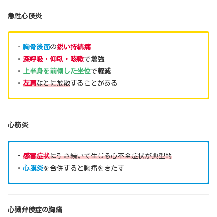
急性心膜炎
・
胸骨後面
の
鋭い持続痛
・
深呼吸・仰臥・咳嗽
で
増強
・
上半身を前傾した坐位
で
軽減
・
左肩
などに放散
することがある
心筋炎
・
感冒症状
に引き続いて生じる心不全症状が典型的
・
心膜炎
を合併すると胸痛をきたす
心臓弁膜症の胸痛