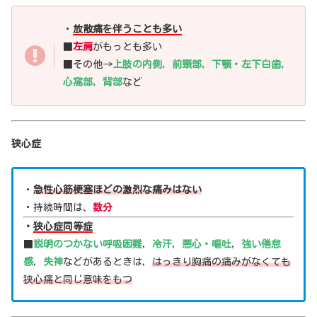
・
放散痛を伴うことも多い
■
左肩
がもっとも多い
■その他→
上肢の内側，前頸部，下顎・左下白歯，
心窩部，背部
など
狭心症
・
急性心筋梗塞ほどの激烈な痛みはない
・持続時間は、
数分
・
狭心症同等症
■
説明のつかない呼吸困難
，
冷汗
，
悪心・嘔吐
，
強い倦怠
感
，
失神
などがあるときは，
はっきり胸痛の痛みがなくても
狭心痛と同じ意味をもつ