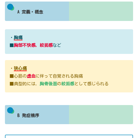
A 定義・概念
・
胸痛
■
胸部不快感，
絞扼感
など
・
狭心痛
■心筋の
虚血
に伴って自覚される胸痛
■典型的には，
胸骨後面
の
絞扼感
として感じられる
B 発症機序