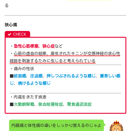
る
狭心痛
・
急性心筋梗塞，狭心症
など
・
心筋の虚血の結果、産生されたキニンが交感神経の求心性
経路を刺激するたみに生じると考えられている
・痛みの性状
■
絞扼感
，
圧迫感
，
押しつぶされるような感じ
，
重苦しい感
じ
，
焼けるような感じ
・内蔵をきたす疾患
■
大動脈解離
，
肺血栓塞栓症
，
胃食道逆流症
内臓痛と体性痛の違いをしっかり覚えるのじゃよ