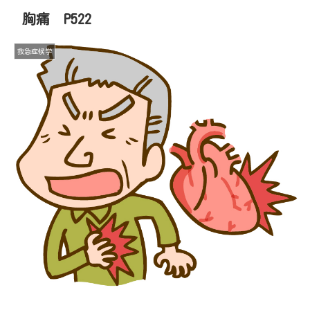
胸痛 P522
救急症候学