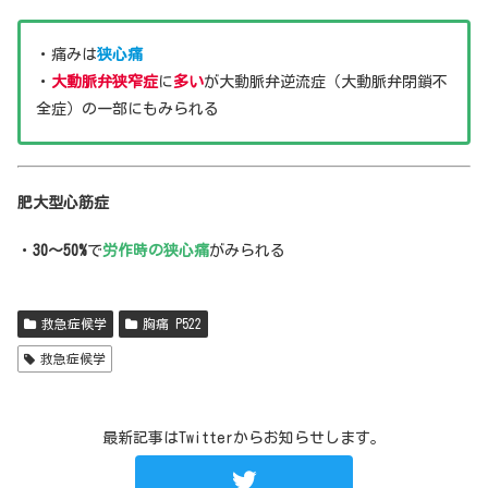
・痛みは
狭心痛
・
大動脈弁狭窄症
に
多い
が大動脈弁逆流症（大動脈弁閉鎖不
全症）の一部にもみられる
肥大型心筋症
・
30～50%
で
労作時の狭心痛
がみられる
救急症候学
胸痛 P522
救急症候学
最新記事はTwitterからお知らせします。