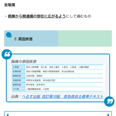
放散痛
・
病巣から関連痛の部位に広がるよう
にして痛むもの
C 原因疾患
胸痛の原因疾患
出典：
へるす出版 改訂第10版 救急救命士標準テキスト