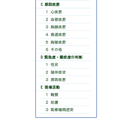
C 原因疾患
１ 心疾患
２ 血管疾患
３ 胸膜疾患
４ 食道疾患
５ 胸壁疾患
６ その他
D 緊急度・重症度の判断
１ 性状
２ 随伴症状
３ 原因疾患
E 現場活動
１ 観察
２ 処置
３ 医療機関選定