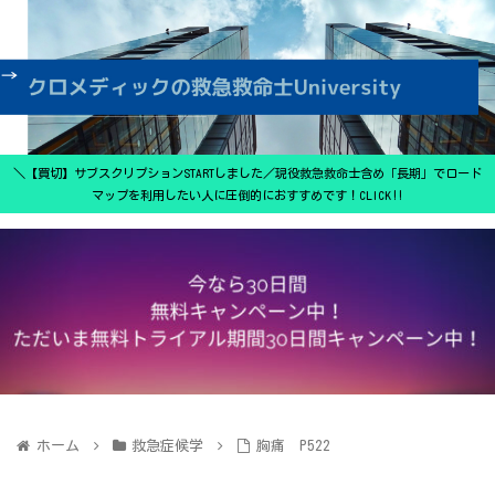
＼【買切】サブスクリプションSTARTしました／現役救急救命士含め「長期」でロード
マップを利用したい人に圧倒的におすすめです！CLICK‼
ホーム
救急症候学
胸痛 P522