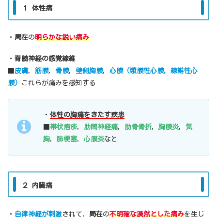
１ 体性痛
・
局在
の
明らかな鋭い痛み
・
脊髄神経の感覚線維
■
皮膚
，
筋膜
，
骨膜
，
壁側胸膜
，
心膜（漿膜性心膜，線維性心
膜）
これらが痛みを感知する
・
体性の胸痛をきたす疾患
■
帯状疱疹
，
肋間神経痛
，
肋骨骨折
，
胸膜炎
，
気
胸
，
肺梗塞
，
心膜炎
など
２ 内臓痛
・
自律神経が刺激
されて，
局在
の
不明確な漠然とした痛み
を生じ