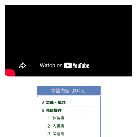
学習内容
A 定義・概念
B 発症機序
１ 体性痛
２ 内臓痛
３ 関連痛