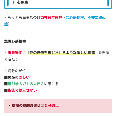
１ 心疾患
・もっとも重要なのは
急性冠症候群
（
急心筋梗塞，不安定狭心
症
）
急性心筋梗塞
・
胸骨後面
に「
死の恐怖を感じさせるような激しい胸痛
」を急激
にきたす
・痛みの部位
■
局在
に
乏しい
■
握り拳大以上の大きさ
に感じる
■
指先では示せない
・
胸痛の持続時間
は
２０分以上