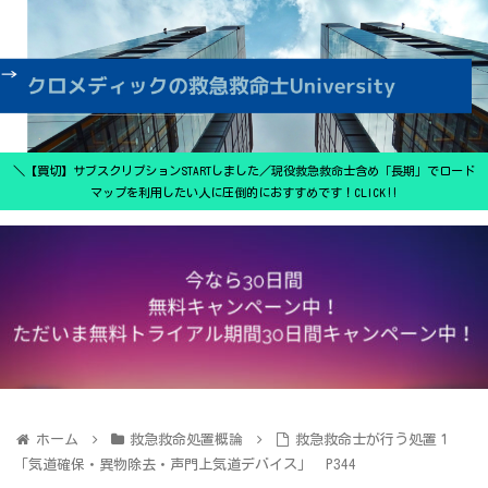
＼【買切】サブスクリプションSTARTしました／現役救急救命士含め「長期」でロード
マップを利用したい人に圧倒的におすすめです！CLICK‼
ホーム
救急救命処置概論
救急救命士が行う処置１
「気道確保・異物除去・声門上気道デバイス」 P344