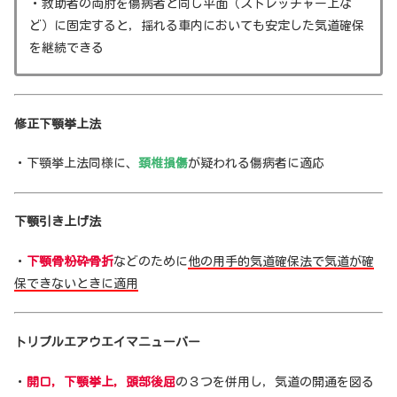
・救助者の両肘を傷病者と同じ平面（ストレッチャー上な
ど）に固定すると，揺れる車内においても安定した気道確保
を継続できる
修正下顎挙上法
・下顎挙上法同様に、
頚椎損傷
が疑われる傷病者に適応
下顎引き上げ法
・
下顎骨粉砕骨折
などのために
他の用手的気道確保法で気道が確
保できないときに適用
トリプルエアウエイマニューバー
・
開口，下顎挙上，頭部後屈
の３つを併用し，気道の開通を図る