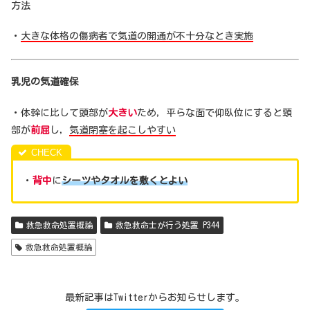
方法
・
大きな体格の傷病者で気道の開通が不十分なとき実施
乳児の気道確保
・体幹に比して頭部が
大きい
ため，平らな面で仰臥位にすると頸
部が
前屈
し，
気道閉塞を起こしやすい
・
背中
に
シーツやタオルを敷くとよい
救急救命処置概論
救急救命士が行う処置 P344
救急救命処置概論
最新記事はTwitterからお知らせします。