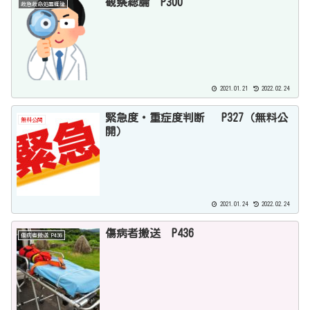
観察総論 P300
救急救命処置概論
2021.01.21
2022.02.24
緊急度・重症度判断 P327（無料公
無料公開
開）
2021.01.24
2022.02.24
傷病者搬送 P436
傷病者搬送 P436