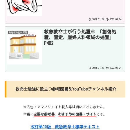
2021.01.24
2022.09.24
救急救命士が行う処置６ 「創傷処
救急救命処置概論
置、固定、産婦人科領域の処置」
P402
2021.01.22
2022.09.24
救命士勉強に役立つ参考図書＆YouTubeチャンネル紹介
※広告・アフィリエイト収入等は頂いておりません。
本当に
必要な参考書
，
おすすめの図書・サイト
です。
改訂第10版 救急救命士標準テキスト