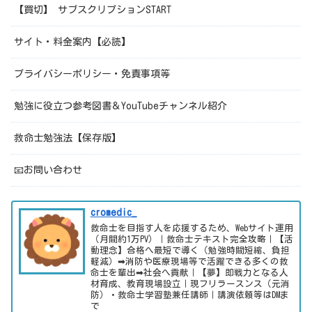
【買切】 サブスクリプションSTART
サイト・料金案内【必読】
プライバシーポリシー・免責事項等
勉強に役立つ参考図書＆YouTubeチャンネル紹介
救命士勉強法【保存版】
📧お問い合わせ
cromedic_
救命士を目指す人を応援するため、Webサイト運用
（月間約1万PV）｜救命士テキスト完全攻略｜【活
動理念】合格へ最短で導く（勉強時間短縮、負担
軽減）➡消防や医療現場等で活躍できる多くの救
命士を輩出➡社会へ貢献｜【夢】即戦力となる人
材育成、教育現場設立｜現フリラースンス（元消
防）・救命士学習塾兼任講師｜講演依頼等はDMま
で