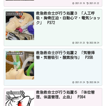
2021.01.19
2021.01.22
救急救命士が行う処置３ 「人工呼
救急救命処置概論
吸・胸骨圧迫・自動心マ・電気ショッ
ク」 P372
2021.01.23
2022.09.24
救急救命士が行う処置２ 「気管挿
救急救命処置概論
管・気管吸引・酸素投与」 P358
2021.01.24
2022.09.24
救急救命士が行う処置５ 「体位管
救急救命処置概論
理、体温管理、止血」 P394