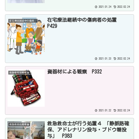
2021.01.24
2022.02.24
在宅療法継続中の傷病者の処置
在宅療法継続中の傷病者の処置 P429
P429
2021.01.23
2022.02.24
資器材による観察 P332
救急救命処置概論
2021.01.22
2022.02.24
救急救命士が行う処置４ 「静脈路確
救急救命処置概論
保、アドレナリン投与・ブドウ糖投
与」 P383