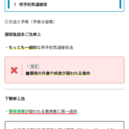
１ 用手的気道確保
①方法と手順（手順は省略）
頭部後屈あご先挙上
・
もっとも一般的
な用手的気道確保法
・
禁忌
■
頸椎の外傷や疾患が疑われる場合
下顎挙上法
・
頸椎損傷
が疑われる傷病者に第一選択