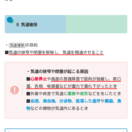
B 気道確保
・
の目的
気道確保
■
気道の狭窄や閉塞を解除し，気道を開通させること
・気道の狭窄や閉塞が起こる原因
■
心肺停止
や
高度の意識障害で筋肉が弛緩し，軟口
蓋，舌根，喉頭蓋などが重力で垂れ下がったとき
■外傷や疾患で気道に
腫脹
や
変形
などを生じたとき
■
血液，凝血塊，分泌物，脱落した歯牙
や
義歯，食
物
などの異物が気道内にあるとき