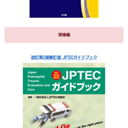
現場編
改訂第2版補訂版 JPTECガイドブック