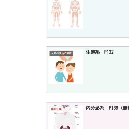
生殖系 P132
人体の構造と機能
内分泌系 P139（
無料公開