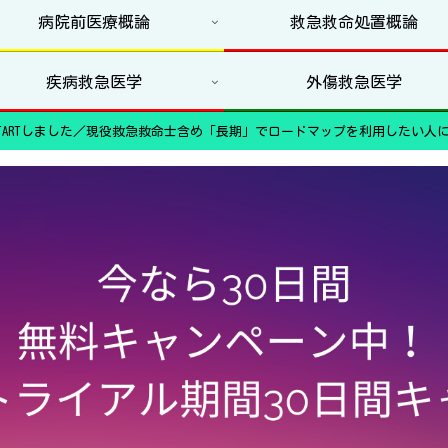
病院前医療概論
救急救命処置概論
疾病救急医学
外傷救急医学
ARTしました／現役救急救命士含め「長期」でロードマップを利用したい人に