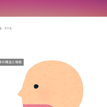
 P119
体の構造と機能